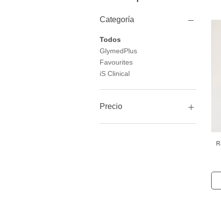
Categoría
Todos
GlymedPlus
Favourites
iS Clinical
Precio
23 CAD
227 CAD
R