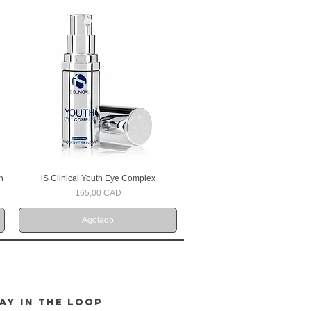
n
iS Clinical Youth Eye Complex
Vista rápida
Precio
165,00 CAD
Agotado
AY IN THE LOOP