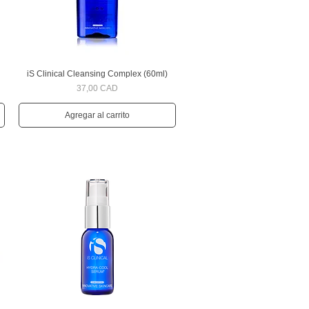
iS Clinical Cleansing Complex (60ml)
Vista rápida
Precio
37,00 CAD
Agregar al carrito