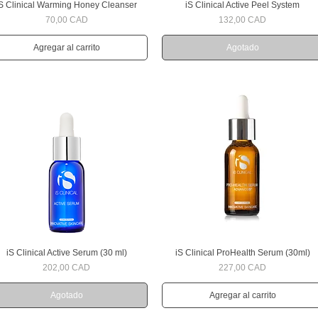
iS Clinical Warming Honey Cleanser
iS Clinical Active Peel System
Vista rápida
Vista rápida
Precio
Precio
70,00 CAD
132,00 CAD
Agregar al carrito
Agotado
iS Clinical Active Serum (30 ml)
iS Clinical ProHealth Serum (30ml)
Vista rápida
Vista rápida
Precio
Precio
202,00 CAD
227,00 CAD
Agotado
Agregar al carrito