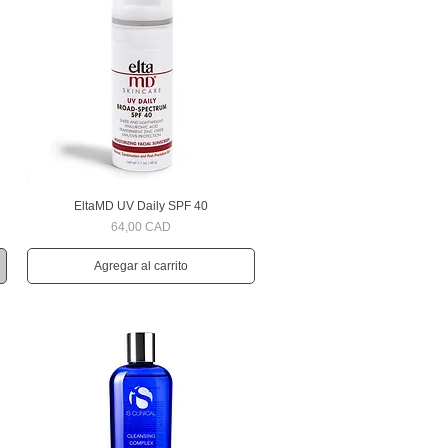
EltaMD UV Daily SPF 40
Vista rápida
Precio
64,00 CAD
Agregar al carrito