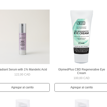
adiant Serum with 1% Mandelic Acid
GlymedPlus CBD Regenerative Eye
Vista rápida
Vista rápida
Cream
Precio
122,00 CAD
Precio
100,00 CAD
Agregar al carrito
Agregar al carrito