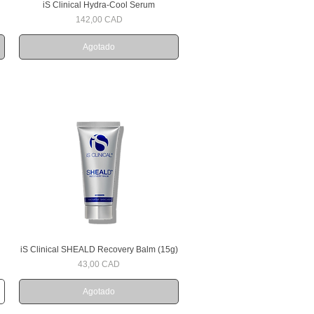
iS Clinical Hydra-Cool Serum
Vista rápida
Precio
142,00 CAD
Agotado
iS Clinical SHEALD Recovery Balm (15g)
Vista rápida
Precio
43,00 CAD
Agotado