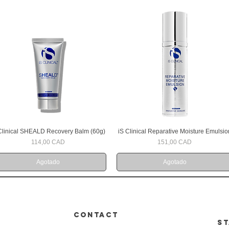
Clinical SHEALD Recovery Balm (60g)
iS Clinical Reparative Moisture Emulsio
Vista rápida
Vista rápida
Precio
Precio
114,00 CAD
151,00 CAD
Agotado
Agotado
CONTACT
ST