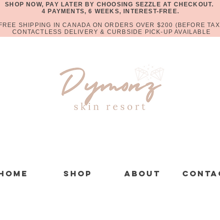
SHOP NOW, PAY LATER BY CHOOSING SEZZLE AT CHECKOUT.
4 PAYMENTS, 6 WEEKS, INTEREST-FREE.
FREE SHIPPING IN CANADA ON ORDERS OVER $200 (BEFORE TAX
CONTACTLESS DELIVERY & CURBSIDE PICK-UP AVAILABLE
Home
Shop
About
Conta