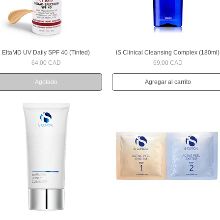
EltaMD UV Daily SPF 40 (Tinted)
iS Clinical Cleansing Complex (180ml)
Vista rápida
Vista rápida
Precio
Precio
64,00 CAD
69,00 CAD
Agotado
Agregar al carrito